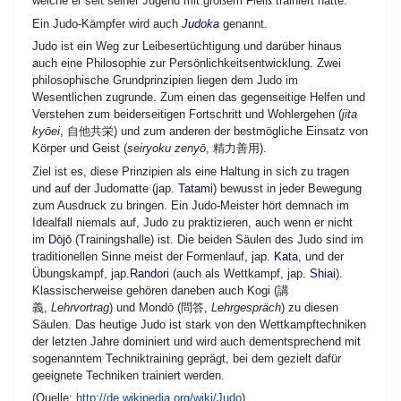
welche er seit seiner Jugend mit großem Fleiß trainiert hatte.
Ein Judo-Kämpfer wird auch
Judoka
genannt.
Judo ist ein Weg zur Leibesertüchtigung und darüber hinaus
auch eine Philosophie zur Persönlichkeitsentwicklung. Zwei
philosophische Grundprinzipien liegen dem Judo im
Wesentlichen zugrunde. Zum einen das gegenseitige Helfen und
Verstehen zum beiderseitigen Fortschritt und Wohlergehen (
jita
kyōei
,
自他共栄
) und zum anderen der bestmögliche Einsatz von
Körper und Geist (
seiryoku zenyō
,
精力善用
).
Ziel ist es, diese Prinzipien als eine Haltung in sich zu tragen
und auf der Judomatte (jap.
Tatami
) bewusst in jeder Bewegung
zum Ausdruck zu bringen. Ein Judo-Meister hört demnach im
Idealfall niemals auf, Judo zu praktizieren, auch wenn er nicht
im
Dōjō
(Trainingshalle) ist. Die beiden Säulen des Judo sind im
traditionellen Sinne meist der Formenlauf, jap.
Kata
, und der
Übungskampf, jap.
Randori
(auch als Wettkampf, jap.
Shiai
).
Klassischerweise gehören daneben auch Kogi (
講
義
,
Lehrvortrag
) und Mondō (
問答
,
Lehrgespräch
) zu diesen
Säulen. Das heutige Judo ist stark von den Wettkampftechniken
der letzten Jahre dominiert und wird auch dementsprechend mit
sogenanntem Techniktraining geprägt, bei dem gezielt dafür
geeignete Techniken trainiert werden.
(Quelle:
http://de.wikipedia.org/wiki/Judo
)