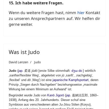
15.
Ich habe weitere Fragen.
Wenn du weitere Fragen hast, nimm
hier
Kontakt
zu unseren Ansprechpartnern auf. Wir helfen dir
gerne weiter.
Was ist Judo
David Lenzen
Judo
Judo
(
jap.
柔道
jūdō
[erste Silbe stimmhaft:
dʒɯːdoː
] wörtlich
‚sanfter/flexibler Weg‘, abgeleitet von
jū
‚sanft‘, ‚nachgiebig‘,
‚flexibel‘ und
dō
‚Weg‘) ist eine
japanische
Kampfsportart
, deren
Prinzip „Siegen durch Nachgeben“ beziehungsweise „maximale
Wirkung bei einem Minimum an Aufwand“ ist.
Begründet wurde Judo von
Kanō Jigorō
(
jap.
嘉納治五郎
, 1860–
1938), Anfang des 20. Jahrhunderts. Dieser schuf eine
Symbiose aus verschiedenen alten Ju-Jitsu Stilen (Koryu),