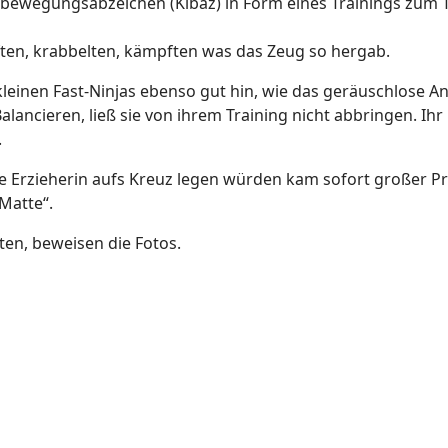
bewegungsabzeichen (Kibaz) in Form eines Trainings zum 
pften, krabbelten, kämpften was das Zeug so hergab.
kleinen Fast-Ninjas ebenso gut hin, wie das geräuschlose 
alancieren, ließ sie von ihrem Training nicht abbringen. Ihr
.
hre Erzieherin aufs Kreuz legen würden kam sofort großer Pr
Matte“.
tten, beweisen die Fotos.