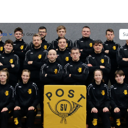
Suc
Judo
Qi Gong