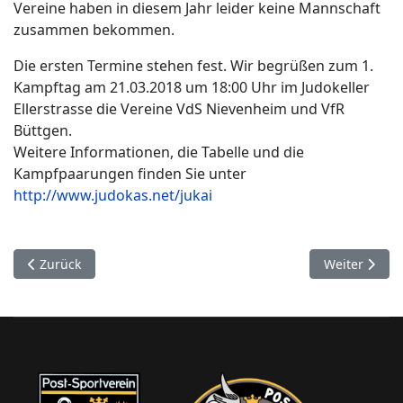
Vereine haben in diesem Jahr leider keine Mannschaft
zusammen bekommen.
Die ersten Termine stehen fest. Wir begrüßen zum 1.
Kampftag am 21.03.2018 um 18:00 Uhr im Judokeller
Ellerstrasse die Vereine VdS Nievenheim und VfR
Büttgen.
Weitere Informationen, die Tabelle und die
Kampfpaarungen finden Sie unter
http://www.judokas.net/jukai
Vorheriger Beitrag: Erfolgreiche Postler beim Bundessichtun
Nächster Bei
Zurück
Weiter