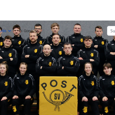
Suc
Judo
Qi Gong