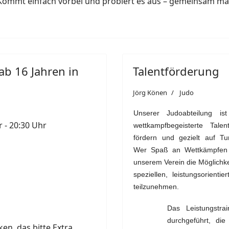
. Kommt einfach vorbei und probiert es aus – gemeinsam ma
ab 16 Jahren in
Talentförderung
Jörg Könen
Judo
Unserer Judoabteilung is
 - 20:30 Uhr
wettkampfbegeisterte Talen
fördern und gezielt auf Tur
Wer Spaß an Wettkämpfen h
unserem Verein die Möglichke
speziellen, leistungsorienti
teilzunehmen.
Das Leistungstra
durchgeführt, di
ken, das bitte Extra