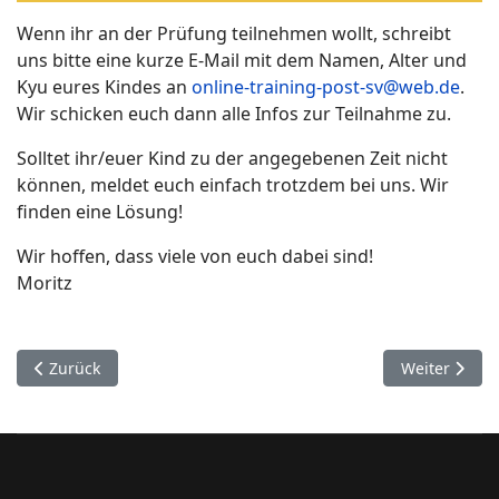
Wenn ihr an der Prüfung teilnehmen wollt, schreibt
uns bitte eine kurze E-Mail mit dem Namen, Alter und
Kyu eures Kindes an
online-training-post-sv@web.de
.
Wir schicken euch dann alle Infos zur Teilnahme zu.
Solltet ihr/euer Kind zu der angegebenen Zeit nicht
können, meldet euch einfach trotzdem bei uns. Wir
finden eine Lösung!
Wir hoffen, dass viele von euch dabei sind!
Moritz
Vorheriger Beitrag: Bewegungstraining für alle ab 14 Jahre
Nächster Beit
Zurück
Weiter