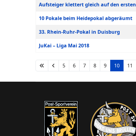
Aufsteiger klettert gleich auf den ersten
10 Pokale beim Heidepokal abgeräumt
33. Rhein-Ruhr-Pokal in Duisburg
JuKai – Liga Mai 2018
5
6
7
8
9
10
11