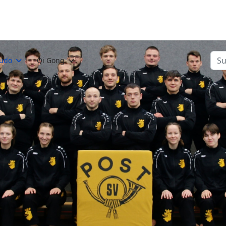
Suc
Judo
Qi Gong