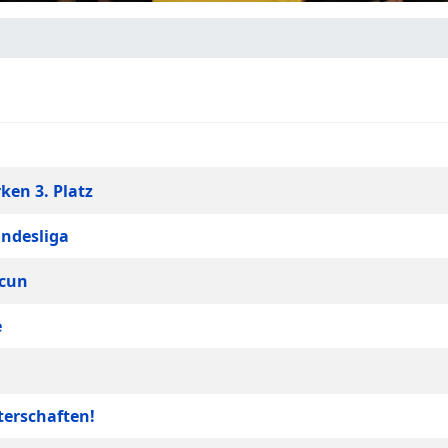
ken 3. Platz
ndesliga
ncun
e
terschaften!